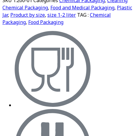
SKU
1.200-01
Categories
Chemical Packaging
,
Cleaning
Chemical Packaging
,
Food and Medical Packaging
,
Plastic
Jar
,
Product by size
,
size 1-2 liter
TAG :
Chemical
Packaging
,
Food Packaging