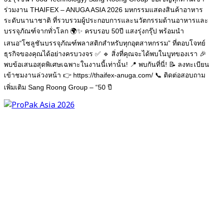
ร่วมงาน THAIFEX – ANUGA ASIA 2026 มหกรรมแสดงสินค้าอาหาร
ระดับนานาชาติ ที่รวบรวมผู้ประกอบการและนวัตกรรมด้านอาหารและ
บรรจุภัณฑ์จากทั่วโลก 🌍✨ ครบรอบ 50ปี แสงรุ่งกรุ๊ป พร้อมนำ
เสนอ“โซลูชันบรรจุภัณฑ์พลาสติกสำหรับทุกอุตสาหกรรม” ที่ตอบโจทย์
ธุรกิจของคุณได้อย่างครบวงจร ✅ 🔹 สิ่งที่คุณจะได้พบในบูทของเรา 🎉
พบข้อเสนอสุดพิเศษเฉพาะในงานนี้เท่านั้น! 📍 พบกันที่นี่! 📝 ลงทะเบียน
เข้าชมงานล่วงหน้า 👉 https://thaifex-anuga.com/ 📞 ติดต่อสอบถาม
เพิ่มเติม Sang Roong Group – “50 ปี