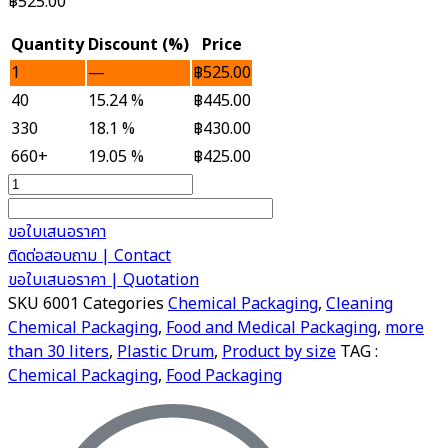
฿
525.00
Quantity
Discount (%)
Price
1
—
฿
525.00
40
15.24 %
฿
445.00
330
18.1 %
฿
430.00
660+
19.05 %
฿
425.00
Plastic
Drum
60
ขอใบเสนอราคา
Litre
ติดต่อสอบถาม | Contact
quantity
ขอใบเสนอราคา | Quotation
SKU
6001
Categories
Chemical Packaging
,
Cleaning
Chemical Packaging
,
Food and Medical Packaging
,
more
than 30 liters
,
Plastic Drum
,
Product by size
TAG :
Chemical Packaging
,
Food Packaging