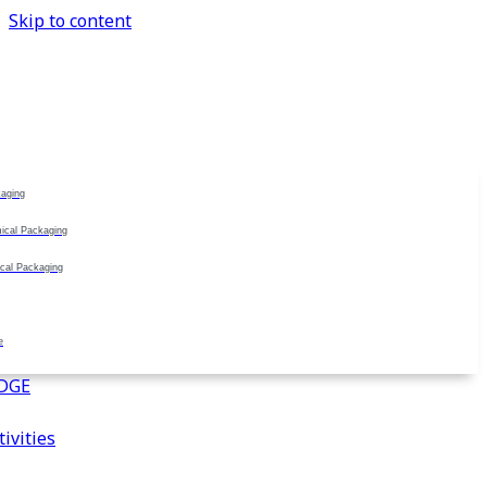
Skip to content
aging
ical Packaging
cal Packaging
e
DGE
ivities