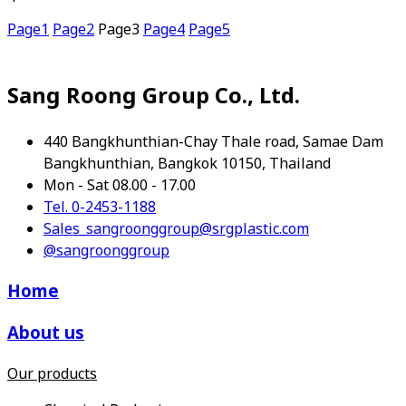
Page
1
Page
2
Page
3
Page
4
Page
5
Sang Roong Group Co., Ltd.
440 Bangkhunthian-Chay Thale road, Samae Dam
Bangkhunthian, Bangkok 10150, Thailand
Mon - Sat 08.00 - 17.00
Tel. 0-2453-1188
Sales_sangroonggroup@srgplastic.com
@sangroonggroup
Home
About us
Our products