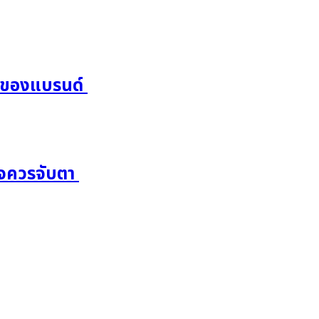
” ของแบรนด์
กิจควรจับตา