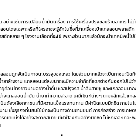
วัน อย่างเช่นการเปลี่ยนน้ำมันเครื่อง การใช้เครื่องปรุงของร้านอาหา
นโดยเฉพาะหรือที่ใครอาจจะรู้จักในชื่อที่ว่าเครื่องเป่าแกลลอนพลาสติก เคร
สติกหลาย ๆ โรงงานเลือกที่จะใช้ เพราะส่วนมากแล้วมักจะนำเทคนิคนี้ไปใช
งแกลลอนถูกจัดเป็นภาชนะบรรจุของเหลว โดยส่วนมากแล้วจะเป็นภาชนะปิด
น้ำยาล้างจาน แกลลอนแต่ละขนาดจะมีความจำกัดที่แตกต่างกันออกไปไม่ว่า
ายุค่อนข้างยาวนานอย่างน้ำดื่ม ซอสปรุงรส น้ำส้มสายชู และแกลลอนมาก
ย่างแกลลอนน้ำมัน น้ำยาทำความสะอาด เคมีภัณฑ์ต่างๆ ตามหลักแล้วแกลล
ำเป็นต้องเลือกภาชนะที่มีความแข็งแรงทนทาน มีฝาปิดแบบมิดชิด ภายในไม่
น ซึ่งธุรกิจที่นิยมใช้มักจะเป็นทางด้านยานยนต์ การก่อสร้าง การเกษตร
ารถเทแบ่งได้อย่างสะดวกสบาย มีฝาป้องกันอย่างมิดชิด ไม่หกเลอะเทอะ 
บ