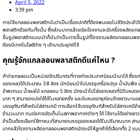
April 5, 2022
3:39 pm
การใช้แกลลอนพลาสติกนับว่าเป็นเรื่องปกติที่ต้องพบเจอในชีวิตประจำ
พลาสติกด้วยกันทั้งนั้น ซึ่งส่วนมากแล้วแต่ละโรงงานจะมีเครื่องผลิตแกลลอ
ขึ้นรูปพลาสติกแบบเป่าก็นับว่าเป็นการขึ้นรูปที่โรงงานผลิตแกลลอนพลา
ต้องมีเทคโนโลยีต่าง ๆ เข้ามาประยุกต์ใช้
คุณรู้จักแกลลอนพลาสติกดีแค่ไหน ?
คำว่าแกลลอนเป็นหน่วยวัดปริมาตรที่ทางต่างประเทศนิยมนำมาใช้ ซึ่
ของเหลวได้ประมาณ 3.8 ลิตร มักนิยมนำไปบรรจุเครื่องปรุง น้ำมันพืช 
จำพวกนม น้ำผลไม้ แกลลอน 5 ลิตร มักจะนำไปใส่ของเหลวที่มีวันหมดอ
มาก ๆ สามารถแบ่งใช้ได้ในหลายครั้ง และวันหมดอายุค่อนข้างยาวนานอ
บรรจุภัณฑ์สำหรับใส่สารเคมี การเลือกใช้บรรจุภัณฑ์สำหรับใส่สารเคมีจ
จำนวนมาก ทนต่อการจัดเก็บในสภาพอากาศต่างๆ ได้ ใช้งานได้อย่างยาวนา
จำเป็นต้องเลือกใช้ภาชนะที่สามารถบรรจุของเหลวได้ในปริมาณมาก สาม
มากแล้วโรงงานผลิตแกลลอนพลาสติกมักจะมีให้ลูกค้าได้เลือกทั้ง 2 แบ