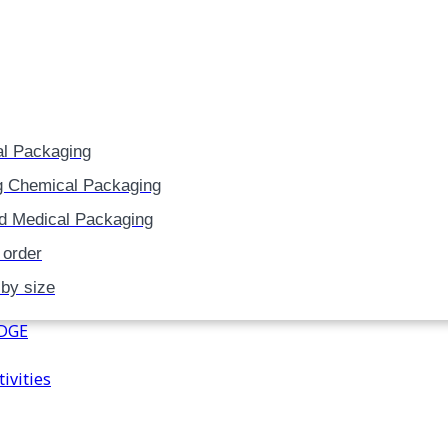
Skip
to
content
l Packaging
g Chemical Packaging
d Medical Packaging
 order
 by size
DGE
ivities