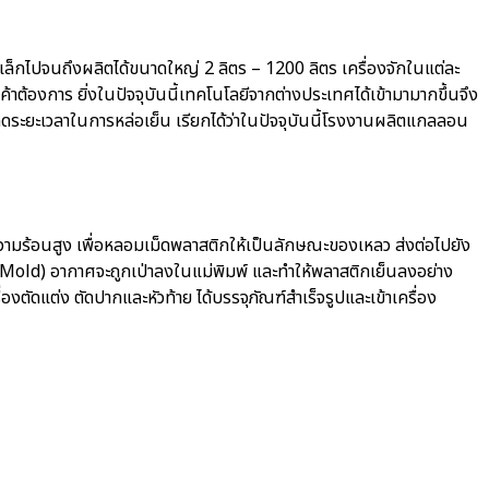
กไปจนถึงผลิตได้ขนาดใหญ่ 2 ลิตร – 1200 ลิตร เครื่องจักในแต่ละ
้าต้องการ ยิ่งในปัจจุบันนี้เทคโนโลยีจากต่างประเทศได้เข้ามามากขึ้นจึง
ลดระยะเวลาในการหล่อเย็น เรียกได้ว่าในปัจจุบันนี้โรงงานผลิตแกลลอน
ีความร้อนสูง เพื่อหลอมเม็ดพลาสติกให้เป็นลักษณะของเหลว ส่งต่อไปยัง
ะ (Mold) อากาศจะถูกเป่าลงในแม่พิมพ์ และทำให้พลาสติกเย็นลงอย่าง
งตัดแต่ง ตัดปากและหัวท้าย ได้บรรจุภัณฑ์สำเร็จรูปและเข้าเครื่อง