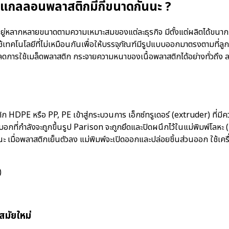
แกลลอนพลาสติกมีกี่ขนาดกันนะ ?
หลากหลายขนาดตามความเหมาะสมของแต่ละธุรกิจ มีตั้งแต่ผลิตได้ขนากเล็
เทคโนโลยีที่ไม่เหมือนกันเพื่อให้บรรจุภัณฑ์มีรูปแบบออกมาตรงตามที่ลูกค
 ลดการใช้เมล็ดพลาสติก กระจายความหนาของเนื้อพลาสติกได้อย่างทั่วถึง 
ก HDPE หรือ PP, PE เข้าสู่กระบวนการ เอ็กซ์ทรูเดอร์ (extruder) ที่ม
บอกที่กำลังจะถูกขึ้นรูป Parison จะถูกยึดและปิดผนึกไว้ในแม่พิมพ์โลห
เมื่อพลาสติกเย็นตัวลง แม่พิมพ์จะเปิดออกและปล่อยชิ้นส่วนออก ใช้เครื่อ
สมัยใหม่