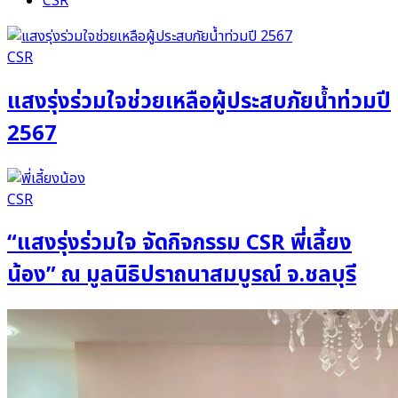
CSR
CSR
แสงรุ่งร่วมใจช่วยเหลือผู้ประสบภัยน้ำท่วมปี
2567
CSR
“แสงรุ่งร่วมใจ จัดกิจกรรม CSR พี่เลี้ยง
น้อง” ณ มูลนิธิปราถนาสมบูรณ์ จ.ชลบุรี