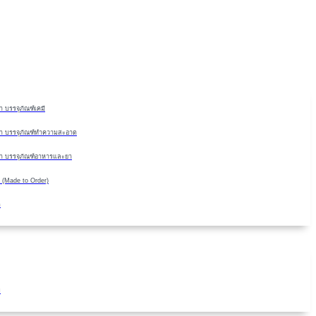
Skip
to
content
 บรรจุภัณฑ์เคมี
า บรรจุภัณฑ์ทำความสะอาด
า บรรจุภัณฑ์อาหารและยา
 (Made to Order)
ด
ม