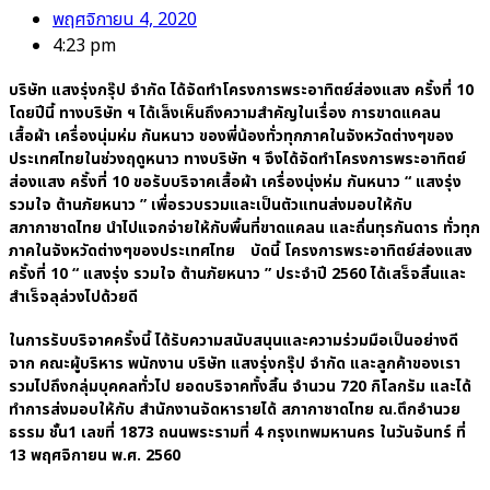
พฤศจิกายน 4, 2020
4:23 pm
บริษัท แสงรุ่งกรุ๊ป จำกัด ได้จัดทำโครงการพระอาทิตย์ส่องแสง ครั้งที่ 10
โดยปีนี้ ทางบริษัท ฯ ได้เล็งเห็นถึงความสำคัญในเรื่อง การขาดแคลน
เสื้อผ้า เครื่องนุ่มห่ม กันหนาว ของพี่น้องทั่วทุกภาคในจังหวัดต่างๆของ
ประเทศไทยในช่วงฤดูหนาว ทางบริษัท ฯ จึงได้จัดทำโครงการพระอาทิตย์
ส่องแสง ครั้งที่ 10 ขอรับบริจาคเสื้อผ้า เครื่องนุ่งห่ม กันหนาว “ แสงรุ่ง
รวมใจ ต้านภัยหนาว ” เพื่อรวบรวมและเป็นตัวแทนส่งมอบให้กับ
สภากาชาดไทย นำไปแจกจ่ายให้กับพื้นที่ขาดแคลน และถิ่นทุรกันดาร ทั่วทุก
ภาคในจังหวัดต่างๆของประเทศไทย บัดนี้ โครงการพระอาทิตย์ส่องแสง
ครั้งที่ 10 “ แสงรุ่ง รวมใจ ต้านภัยหนาว ” ประจำปี 2560 ได้เสร็จสิ้นและ
สำเร็จลุล่วงไปด้วยดี
ในการรับบริจาคครั้งนี้ ได้รับความสนับสนุนและความร่วมมือเป็นอย่างดี
จาก คณะผู้บริหาร พนักงาน บริษัท แสงรุ่งกรุ๊ป จำกัด และลูกค้าของเรา
รวมไปถึงกลุ่มบุคคลทั่วไป ยอดบริจาคทั้งสิ้น จำนวน 720 กิโลกรัม และได้
ทำการส่งมอบให้กับ สำนักงานจัดหารายได้ สภากาชาดไทย ณ.ตึกอำนวย
ธรรม ชั้น1 เลขที่ 1873 ถนนพระรามที่ 4 กรุงเทพมหานคร ในวันจันทร์ ที่
13 พฤศจิกายน พ.ศ. 2560