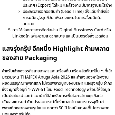
ประเทศ (Export) ได้ไหม และโรงงานมีมาตรฐานอะไรบ้าง
มีระยะเวลารอคอยสินค้า (Lead Time) ตั้งแต่มีคำสั่งซื้อ
การผลิต สูงสุดกี่วัน เพื่อวางแผนในการสั่งผลิตใน
อนาคต
การใช้ช่องทางการติดต่อผ่าน Digital Bussiness Card หรือ
LinkedIn เพิ่มความสะดวกสบาย และเป็นมิตรต่อสิ่งแวดล้อม
แสงรุ่งกรุ๊ป อีกหนึ่ง Highlight ห้ามพลาด
ของสาย Packaging
สำหรับเจ้าของธุรกิจสายอาหารและเครื่องดื่ม หรือผลิตภัณฑ์อื่น ๆ ที่เข้า
มาร่วมงาน THAIFEX Anuga Asia 2026 และกำลังมองหาโรงงาน
ผลิตบรรจุภัณฑ์พลาสติก ไม่ควรพลาดบูทของบริษัท แสงรุ่งกรุ๊ป จำกัด
ซึ่งจะบูทตั้งอยู่ที่ 1-WW-51 โซน Food Technology พร้อมให้ข้อมูล
เป็นประโยชน์และคำแนะนำที่ดีสำหรับการเพิ่มโอกาสทางธุรกิจต่อ
เจ้าของแบรนด์ ด้วยประสบการณ์ที่คร่ำหวอดในวงการบรรจุภัณฑ์
พลาสติกหลากหลายรูปแบบมากกว่า 50 ปี โดยมีเหตุผลที่ไม่ควรพลาด
บูทแสงรุ่งกรุ๊ปคือ