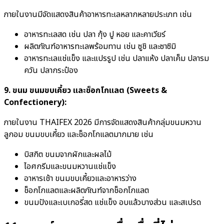
ภายในงานมีจัดแสดงสินค้าอาหารทะเลหลากหลายประเภท เช่น
อาหารทะเลสด เช่น ปลา กุ้ง ปู หอย และคาเวียร์
ผลิตภัณฑ์อาหารทะเลพร้อมทาน เช่น ซูชิ และซาซิมิ
อาหารทะเลแช่แข็ง และแปรรูป เช่น ปลาแห้ง ปลาเค็ม ปลารม
ควัน ปลากระป๋อง
9. ขนม ขนมขบเคี้ยว และช็อกโกแลต (Sweets &
Confectionery):
ภายในงาน THAIFEX 2026 มีการจัดแสดงสินค้ากลุ่มขนมหวาน
ลูกอม ขนมขบเคี้ยว และช็อกโกแลตมากมาย เช่น
บิสกิต ขนมจากผักและผลไม้
ไอศกรีมและขนมหวานแช่แข็ง
อาหารเช้า ขนมขบเคี้ยวและอาหารว่าง
ช็อกโกแลตและผลิตภัณฑ์จากช็อกโกแลต
ขนมปังและเบเกอรี่สด แช่แข็ง อบแล้วบางส่วน และสเปรด