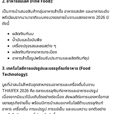
2. อาหารชั้นเลิศ (Fine Food):
เป็นการนำเสนอสินค้ากลุ่มอาหารสำเร็จ อาหารรสเลิศ และอาหารระดับ
พรีเมียมจากนานาชาติแบบครบวงจรภายในงานแสดงอาหาร 2026 มี
ดังนี้
ผลิตภัณฑ์นม
น้ำมันและไขมันพืช
เครื่องปรุงรสและซอสต่าง ๆ
ผลิตภัณฑ์จากอาหารกระป๋อง
อาหารสำเร็จรูปพร้อมรับประทานและผลิตภัณฑ์ซุป
3. เทคโนโลยีการแปรรูปและบรรจุภัณฑ์อาหาร (Food
Technology):
บูธที่น่าสนใจสำหรับอุตสาหกรรมอาหารและเครื่องดื่มในงาน
THAIFEX 2026 คือ ตลาดบรรจุภัณฑ์อาหารและอาหารแปรรูป
เนื่องจากมีแนวโน้มเติบโตอย่างต่อเนื่อง ส่งผลดีต่อการมองหาโอกาส
ขยายธุรกิจง่ายขึ้น พร้อมมีการนำเสนอเทคโนโลยีด้านบรรจุภัณฑ์
อาหาร เครื่องดื่ม การแปรรูป การแช่เย็น และขนมหวาน ยกตัวอย่าง