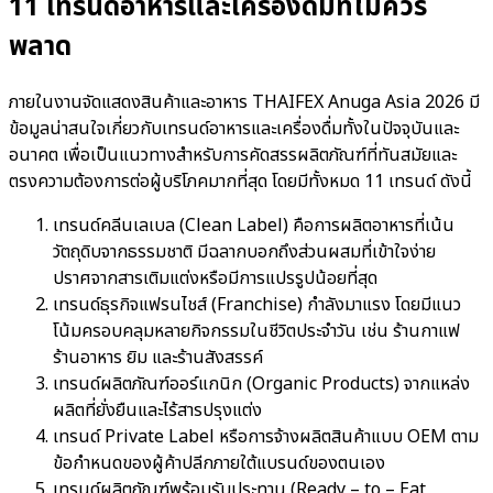
11 เทรนด์อาหารและเครื่องดื่มที่ไม่ควร
พลาด
ภายในงานจัดแสดงสินค้าและอาหาร THAIFEX Anuga Asia 2026 มี
ข้อมูลน่าสนใจเกี่ยวกับเทรนด์อาหารและเครื่องดื่มทั้งในปัจจุบันและ
อนาคต เพื่อเป็นแนวทางสำหรับการคัดสรรผลิตภัณฑ์ที่ทันสมัยและ
ตรงความต้องการต่อผู้บริโภคมากที่สุด โดยมีทั้งหมด 11 เทรนด์ ดังนี้
เทรนด์คลีนเลเบล (Clean Label) คือการผลิตอาหารที่เน้น
วัตถุดิบจากธรรมชาติ มีฉลากบอกถึงส่วนผสมที่เข้าใจง่าย
ปราศจากสารเติมแต่งหรือมีการแปรรูปน้อยที่สุด
เทรนด์ธุรกิจแฟรนไชส์ (Franchise) กำลังมาแรง โดยมีแนว
โน้มครอบคลุมหลายกิจกรรมในชีวิตประจำวัน เช่น ร้านกาแฟ
ร้านอาหาร ยิม และร้านสังสรรค์
เทรนด์ผลิตภัณฑ์ออร์แกนิก (Organic Products) จากแหล่ง
ผลิตที่ยั่งยืนและไร้สารปรุงแต่ง
เทรนด์ Private Label หรือการจ้างผลิตสินค้าแบบ OEM ตาม
ข้อกำหนดของผู้ค้าปลีกภายใต้แบรนด์ของตนเอง
เทรนด์ผลิตภัณฑ์พร้อมรับประทาน (Ready – to – Eat