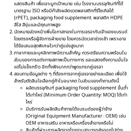
แสดงสินค้า เพื่อเจาะบูทเป้าหมาย เช่น โรงงานบรรจุภัณฑ์ที่ได้
มาตรฐาน ISO หรือมีกำลังผลิตขวดพลาสติกที่รีไซเคิลได้
(rPET), packaging food supplement. พลาสติก HDPE
สีใส สีขุ่นและมีคุณภาพสูง
นัดหมายล่วงหน้าเพิ่มโอกาสทองในการเจรจากับเจ้าของแบรนด์
โดยตรงหรือผู้จัดการฝ่ายขาย โดยควรนัดเวลาช่วงเช้า เพราะอาจ
ได้ข้อเสนอสุดพิเศษไวกว่าคู่แข่งสูงมาก
ภาษากายและบุคลิกภาพมีความสำคัญ ควรเตรียมความพร้อมใน
ส่วนของการแต่งกายสภาพเป็นทางการ และแสดงถึงความมั่นใจ
แต่ไม่แข็งกร้าว อีกทั้งฟังมากกว่าพูดแทรกคู่เจรจา
สอบถามข้อมูลต่าง ๆ ที่ต้องการจากคู่เจรจาอย่างละเอียด เพื่อใช้
สำหรับตัดสินใจเลือกคู่ค้าในอนาคต ในส่วนของคำถามดังนี้
ผลิตบรรจุภัณฑ์ packaging food supplement ขั้นต่ำ
ได้เท่าไหร่ (Minimum Order Quantity: MOQ) ได้เท่า
ไหร่
มีบริการรับผลิตสินค้าภายใต้แบรนด์ของผู้ว่าจ้าง
(Original Equipment Manufacturer : OEM) เช่น
OEM อาหารเสริม อาหารหรือเครื่องสำอางหรือไม่
สินค้าที่ผ่านการผลิตจากโรงงานสามารถส่งออกไปต่าง