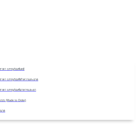
Skip
to
content
าคา บรรจุภัณฑ์เคมี
ราคา บรรจุภัณฑ์ทำความสะอาด
ราคา บรรจุภัณฑ์อาหารและยา
มแบบ (Made to Order)
ขนาด