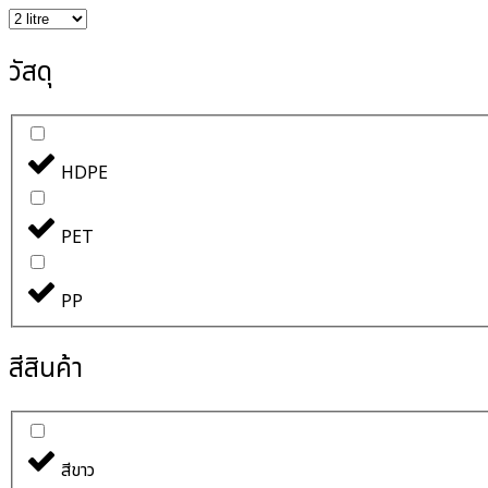
วัสดุ
HDPE
PET
PP
สีสินค้า
สีขาว