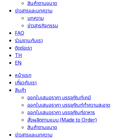
สินค้าตามขนาด
ข่าวสารและบทความ
บทความ
ข่าวสารกิจกรรม
FAQ
ร่วมงานกับเรา
ติดต่อเรา
TH
EN
หน้าแรก
เกี่ยวกับเรา
สินค้า
ออกใบเสนอราคา บรรจุภัณฑ์เคมี
ออกใบเสนอราคา บรรจุภัณฑ์ทำความสะอาด
ออกใบเสนอราคา บรรจุภัณฑ์อาหาร
สั่งผลิตตามแบบ (Made to Order)
สินค้าตามขนาด
ข่าวสารและบทความ