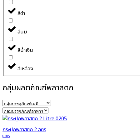
สีดำ
สีนม
สีน้ำเงิน
สีเหลือง
กลุ่มผลิตภัณฑ์พลาสติก
กระปุกพลาสติก 2 ลิตร
0205