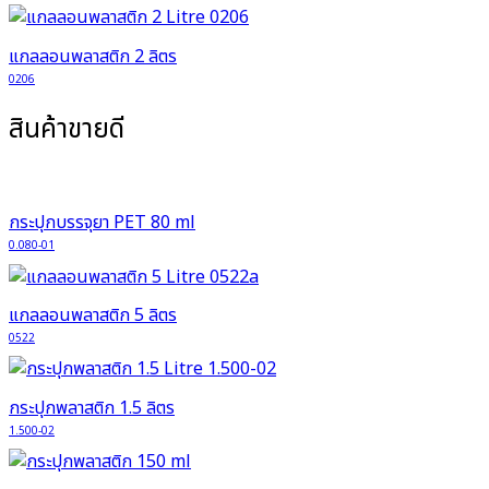
แกลลอนพลาสติก 2 ลิตร
0206
สินค้าขายดี
กระปุกบรรจุยา PET 80 ml
0.080-01
แกลลอนพลาสติก 5 ลิตร
0522
กระปุกพลาสติก 1.5 ลิตร
1.500-02