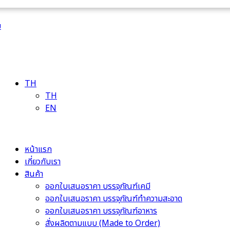
ม
TH
TH
EN
หน้าแรก
เกี่ยวกับเรา
สินค้า
ออกใบเสนอราคา บรรจุภัณฑ์เคมี
ออกใบเสนอราคา บรรจุภัณฑ์ทำความสะอาด
ออกใบเสนอราคา บรรจุภัณฑ์อาหาร
สั่งผลิตตามแบบ (Made to Order)