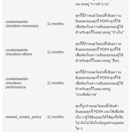
หมวดหมู่ "การทำงาน"
คุกกี้นี้กำหนดโดยปลั๊กอินความ
ยินยอมของคุกกี้ PDPA คุกกี้ใช้
cookielawinfo-
11 months
checkbox-necessary
เพื่อจัดเก็บความยินยอมของผู้ใช้
สำหรับคุกกี้ในหมวดหมู่ "จำเป็น"
คุกกี้นี้กำหนดโดยปลั๊กอินความ
ยินยอมของคุกกี้ PDPA คุกกี้ใช้
cookielawinfo-
11 months
checkbox-others
เพื่อจัดเก็บความยินยอมของผู้ใช้
สำหรับคุกกี้ในหมวดหมู่ "อื่นๆ
คุกกี้นี้กำหนดโดยปลั๊กอินความ
ยินยอมของคุกกี้ PDPA คุกกี้ใช้
cookielawinfo-
checkbox-
11 months
เพื่อจัดเก็บความยินยอมของผู้ใช้
performance
สำหรับคุกกี้ในหมวดหมู่
"ประสิทธิภาพ"
คุกกี้ถูกกำหนดโดยปลั๊กอินคำ
ยินยอมคุกกี้ PDPA และใช้เพื่อจัด
viewed_cookie_policy
11 months
เก็บว่าผู้ใช้ยินยอมให้ใช้คุกกี้หรือ
ไม่ มันไม่ได้เก็บข้อมูลส่วนบุคคล
ใด ๆ