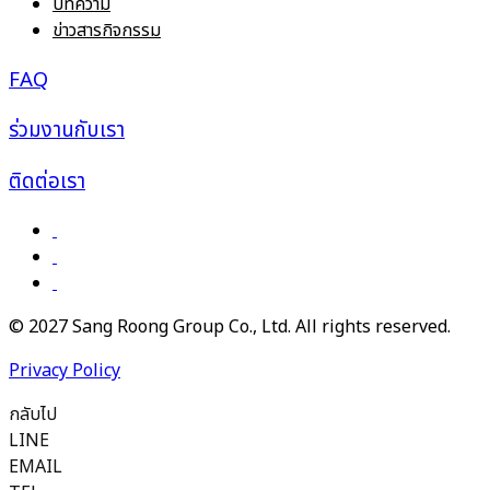
บทความ
ข่าวสารกิจกรรม
FAQ
ร่วมงานกับเรา
ติดต่อเรา
© 2027 Sang Roong Group Co., Ltd. All rights reserved.
Privacy Policy
กลับไป
LINE
EMAIL