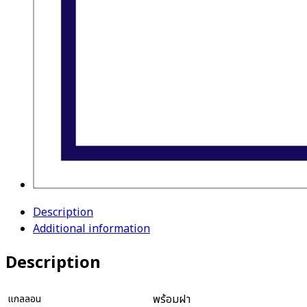
Description
Additional information
Description
พร้อมฝา
แกลลอน