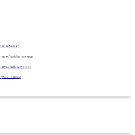
Skip
to
content
 บรรจุภัณฑ์เคมี
า บรรจุภัณฑ์ทำความสะอาด
า บรรจุภัณฑ์อาหารและยา
 (Made to Order)
ด
ม