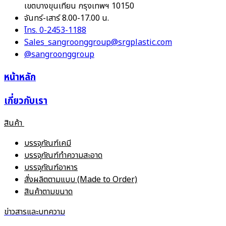
เขตบางขุนเทียน กรุงเทพฯ 10150
จันทร์-เสาร์ 8.00-17.00 น.
โทร. 0-2453-1188
Sales_sangroonggroup@srgplastic.com
@sangroonggroup
หน้าหลัก
เกี่ยวกับเรา
สินค้า
บรรจุภัณฑ์เคมี
บรรจุภัณฑ์ทำความสะอาด
บรรจุภัณฑ์อาหาร
สั่งผลิตตามแบบ (Made to Order)
สินค้าตามขนาด
ข่าวสารและบทความ