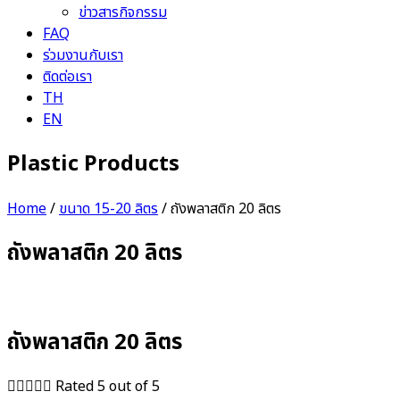
ข่าวสารกิจกรรม
FAQ
ร่วมงานกับเรา
ติดต่อเรา
TH
EN
Plastic Products
Home
/
ขนาด 15-20 ลิตร
/ ถังพลาสติก 20 ลิตร
ถังพลาสติก 20 ลิตร
ถังพลาสติก 20 ลิตร





Rated 5 out of 5