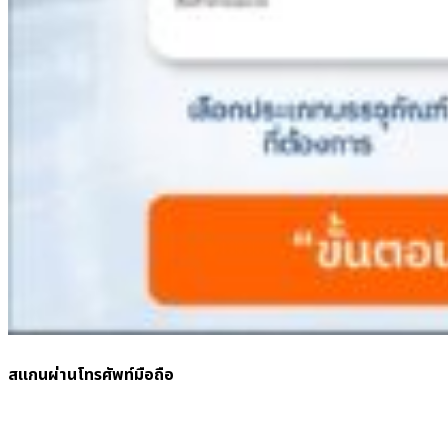
สแกนผ่านโทรศัพท์มือถือ