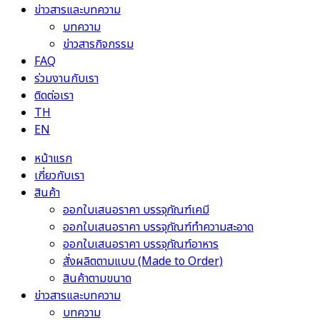
ข่าวสารและบทความ
บทความ
ข่าวสารกิจกรรม
FAQ
ร่วมงานกับเรา
ติดต่อเรา
TH
EN
หน้าแรก
เกี่ยวกับเรา
สินค้า
ออกใบเสนอราคา บรรจุภัณฑ์เคมี
ออกใบเสนอราคา บรรจุภัณฑ์ทำความสะอาด
ออกใบเสนอราคา บรรจุภัณฑ์อาหาร
สั่งผลิตตามแบบ (Made to Order)
สินค้าตามขนาด
ข่าวสารและบทความ
บทความ