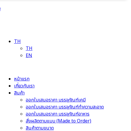
ม
TH
TH
EN
หน้าแรก
เกี่ยวกับเรา
สินค้า
ออกใบเสนอราคา บรรจุภัณฑ์เคมี
ออกใบเสนอราคา บรรจุภัณฑ์ทำความสะอาด
ออกใบเสนอราคา บรรจุภัณฑ์อาหาร
สั่งผลิตตามแบบ (Made to Order)
สินค้าตามขนาด