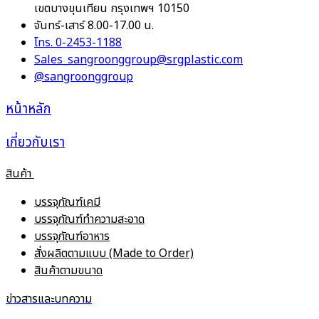
เขตบางขุนเทียน กรุงเทพฯ 10150
จันทร์-เสาร์ 8.00-17.00 น.
โทร. 0-2453-1188
Sales_sangroonggroup@srgplastic.com
@sangroonggroup
หน้าหลัก
เกี่ยวกับเรา
สินค้า
บรรจุภัณฑ์เคมี
บรรจุภัณฑ์ทำความสะอาด
บรรจุภัณฑ์อาหาร
สั่งผลิตตามแบบ (Made to Order)
สินค้าตามขนาด
ข่าวสารและบทความ