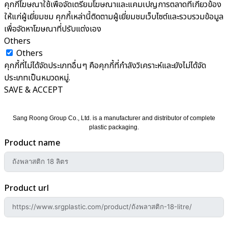
คุกกี้โฆษณาใช้เพื่อจัดเตรียมโฆษณาและแคมเปญการตลาดที่เกี่ยวข้อง
ให้แก่ผู้เยี่ยมชม คุกกี้เหล่านี้ติดตามผู้เยี่ยมชมเว็บไซต์และรวบรวมข้อมูล
เพื่อจัดหาโฆษณาที่ปรับแต่งเอง
Others
Others
คุกกี้ที่ไม่ได้จัดประเภทอื่นๆ คือคุกกี้ที่กำลังวิเคราะห์และยังไม่ได้จัด
ประเภทเป็นหมวดหมู่.
SAVE & ACCEPT
Sang Roong Group Co., Ltd. is a manufacturer and distributor of complete
plastic packaging.
Product name
Product url