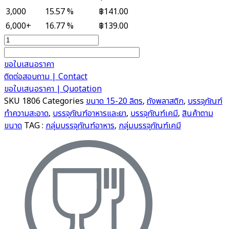
3,000
15.57 %
฿
141.00
6,000+
16.77 %
฿
139.00
ถัง
พลาสติก
18
ขอใบเสนอราคา
ลิตร
ติดต่อสอบถาม | Contact
quantity
ขอใบเสนอราคา | Quotation
SKU
1806
Categories
ขนาด 15-20 ลิตร
,
ถังพลาสติก
,
บรรจุภัณฑ์
ทำความสะอาด
,
บรรจุภัณฑ์อาหารและยา
,
บรรจุภัณฑ์เคมี
,
สินค้าตาม
ขนาด
TAG :
กลุ่มบรรจุภัณฑ์อาหาร
,
กลุ่มบรรจุภัณฑ์เคมี