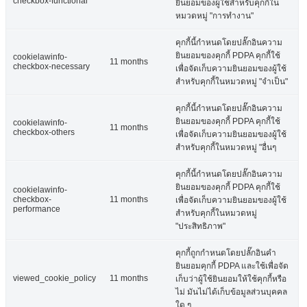
checkbox-functional
ยินยอมของผู้ใช้สำหรับคุกกี้ใน
หมวดหมู่ "การทำงาน"
คุกกี้นี้กำหนดโดยปลั๊กอินความ
ยินยอมของคุกกี้ PDPA คุกกี้ใช้
cookielawinfo-
11 months
checkbox-necessary
เพื่อจัดเก็บความยินยอมของผู้ใช้
สำหรับคุกกี้ในหมวดหมู่ "จำเป็น"
คุกกี้นี้กำหนดโดยปลั๊กอินความ
ยินยอมของคุกกี้ PDPA คุกกี้ใช้
cookielawinfo-
11 months
checkbox-others
เพื่อจัดเก็บความยินยอมของผู้ใช้
สำหรับคุกกี้ในหมวดหมู่ "อื่นๆ
คุกกี้นี้กำหนดโดยปลั๊กอินความ
ยินยอมของคุกกี้ PDPA คุกกี้ใช้
cookielawinfo-
checkbox-
11 months
เพื่อจัดเก็บความยินยอมของผู้ใช้
performance
สำหรับคุกกี้ในหมวดหมู่
"ประสิทธิภาพ"
คุกกี้ถูกกำหนดโดยปลั๊กอินคำ
ยินยอมคุกกี้ PDPA และใช้เพื่อจัด
viewed_cookie_policy
11 months
เก็บว่าผู้ใช้ยินยอมให้ใช้คุกกี้หรือ
ไม่ มันไม่ได้เก็บข้อมูลส่วนบุคคล
ใด ๆ