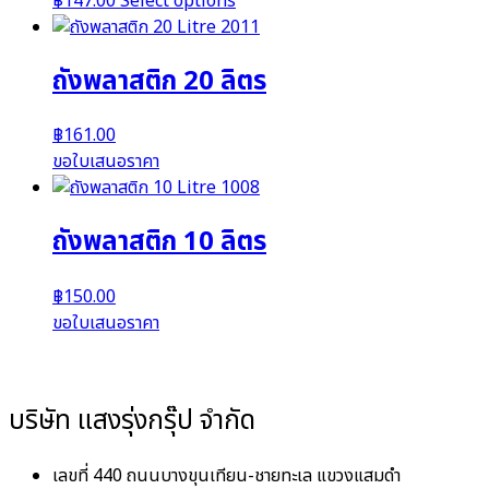
฿
147.00
Select options
ถังพลาสติก 20 ลิตร
฿
161.00
ขอใบเสนอราคา
ถังพลาสติก 10 ลิตร
฿
150.00
ขอใบเสนอราคา
บริษัท แสงรุ่งกรุ๊ป จำกัด
เลขที่ 440 ถนนบางขุนเทียน-ชายทะเล แขวงแสมดำ