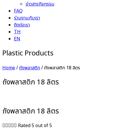
ข่าวสารกิจกรรม
FAQ
ร่วมงานกับเรา
ติดต่อเรา
TH
EN
Plastic Products
Home
/
ถังพลาสติก
/ ถังพลาสติก 18 ลิตร
ถังพลาสติก 18 ลิตร
ถังพลาสติก 18 ลิตร





Rated 5 out of 5