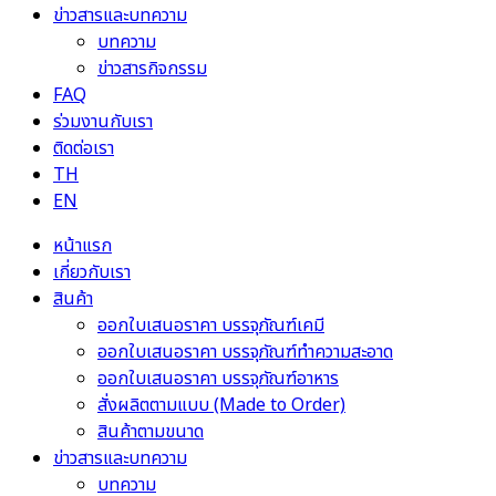
ข่าวสารและบทความ
บทความ
ข่าวสารกิจกรรม
FAQ
ร่วมงานกับเรา
ติดต่อเรา
TH
EN
หน้าแรก
เกี่ยวกับเรา
สินค้า
ออกใบเสนอราคา บรรจุภัณฑ์เคมี
ออกใบเสนอราคา บรรจุภัณฑ์ทำความสะอาด
ออกใบเสนอราคา บรรจุภัณฑ์อาหาร
สั่งผลิตตามแบบ (Made to Order)
สินค้าตามขนาด
ข่าวสารและบทความ
บทความ