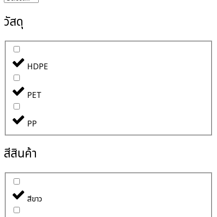
วัสดุ
HDPE
PET
PP
สีสินค้า
สีขาว