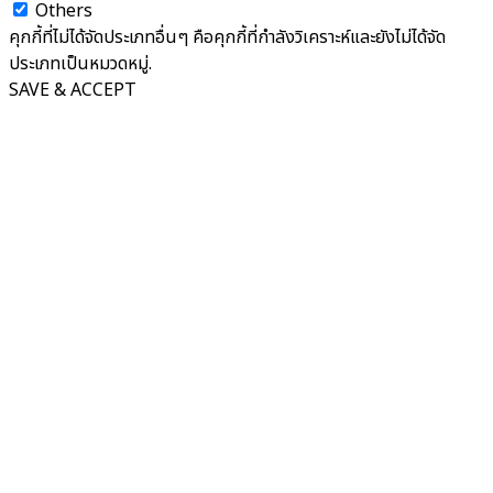
Others
คุกกี้ที่ไม่ได้จัดประเภทอื่นๆ คือคุกกี้ที่กำลังวิเคราะห์และยังไม่ได้จัด
ประเภทเป็นหมวดหมู่.
SAVE & ACCEPT