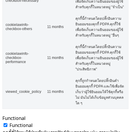
checkbox-necessary
เพื่อจัดเก็บความยินยอมของผู้ใช้
สำหรับคุกกี้ในหมวดหมู่ "จำเป็น"
คุกกี้นี้กำหนดโดยปลั๊กอินความ
ยินยอมของคุกกี้ PDPA คุกกี้ใช้
cookielawinfo-
11 months
checkbox-others
เพื่อจัดเก็บความยินยอมของผู้ใช้
สำหรับคุกกี้ในหมวดหมู่ "อื่นๆ
คุกกี้นี้กำหนดโดยปลั๊กอินความ
ยินยอมของคุกกี้ PDPA คุกกี้ใช้
cookielawinfo-
checkbox-
11 months
เพื่อจัดเก็บความยินยอมของผู้ใช้
performance
สำหรับคุกกี้ในหมวดหมู่
"ประสิทธิภาพ"
คุกกี้ถูกกำหนดโดยปลั๊กอินคำ
ยินยอมคุกกี้ PDPA และใช้เพื่อจัด
viewed_cookie_policy
11 months
เก็บว่าผู้ใช้ยินยอมให้ใช้คุกกี้หรือ
ไม่ มันไม่ได้เก็บข้อมูลส่วนบุคคล
ใด ๆ
Functional
Functional