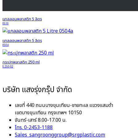
แกลลอนพลาสติก 5 ลิตร
0510
แกลลอนพลาสติก 5 ลิตร
0504
กระปุกพลาสติก 250 ml
0.250-02
บริษัท แสงรุ่งกรุ๊ป จำกัด
เลขที่ 440 ถนนบางขุนเทียน-ชายทะเล แขวงแสมดำ
เขตบางขุนเทียน กรุงเทพฯ 10150
จันทร์-เสาร์ 8.00-17.00 น.
โทร. 0-2453-1188
Sales_sangroonggroup@srgplastic.com