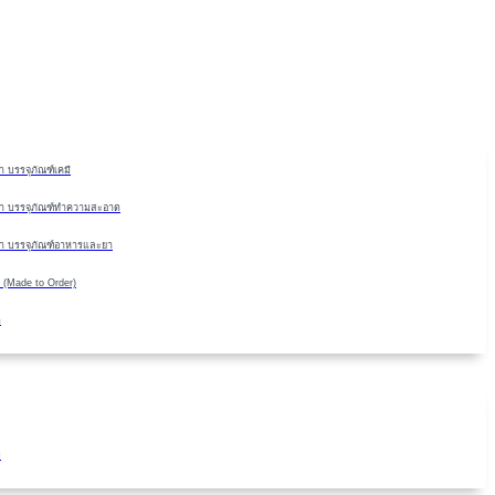
Skip
to
content
 บรรจุภัณฑ์เคมี
า บรรจุภัณฑ์ทำความสะอาด
า บรรจุภัณฑ์อาหารและยา
 (Made to Order)
ด
ม