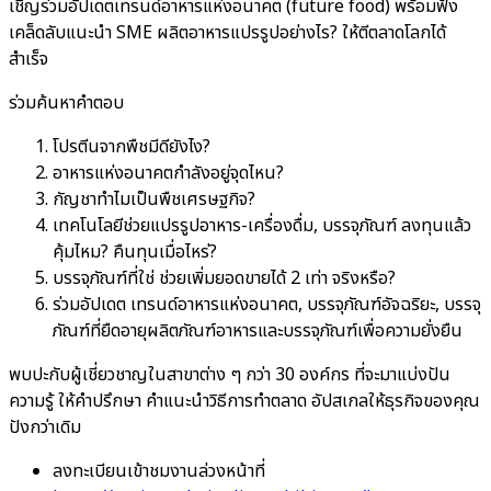
เชิญร่วมอัปเดตเทรนด์อาหารแห่งอนาคต (future food) พร้อมฟัง
เคล็ดลับแนะนำ SME ผลิตอาหารแปรรูปอย่างไร? ให้ตีตลาดโลกได้
สำเร็จ
ร่วมค้นหาคำตอบ
โปรตีนจากพืชมีดียังไง?
อาหารแห่งอนาคตกำลังอยู่จุดไหน?
กัญชาทำไมเป็นพืชเศรษฐกิจ?
เทคโนโลยีช่วยแปรรูปอาหาร-เครื่องดื่ม, บรรจุภัณฑ์ ลงทุนแล้ว
คุ้มไหม? คืนทุนเมื่อไหร่?
บรรจุภัณฑ์ที่ใช่ ช่วยเพิ่มยอดขายได้ 2 เท่า จริงหรือ?
ร่วมอัปเดต เทรนด์อาหารแห่งอนาคต, บรรจุภัณฑ์อัจฉริยะ, บรรจุ
ภัณฑ์ที่ยืดอายุผลิตภัณฑ์อาหารและบรรจุภัณฑ์เพื่อความยั่งยืน
พบปะกับผู้เชี่ยวชาญในสาขาต่าง ๆ กว่า 30 องค์กร ที่จะมาแบ่งปัน
ความรู้ ให้คำปรึกษา คำแนะนำวิธีการทำตลาด อัปสเกลให้ธุรกิจของคุณ
ปังกว่าเดิม
ลงทะเบียนเข้าชมงานล่วงหน้าที่