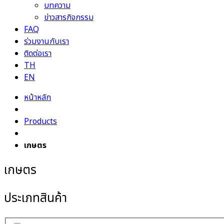
บทความ
ข่าวสารกิจกรรม
FAQ
ร่วมงานกับเรา
ติดต่อเรา
TH
EN
หน้าหลัก
Products
เกษตร
เกษตร
ประเภทสินค้า