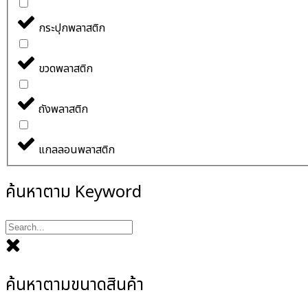
กระปุกพลาสติก
ขวดพลาสติก
ถังพลาสติก
แกลลอนพลาสติก
ค้นหาตาม Keyword
ค้นหาตามขนาดสินค้า