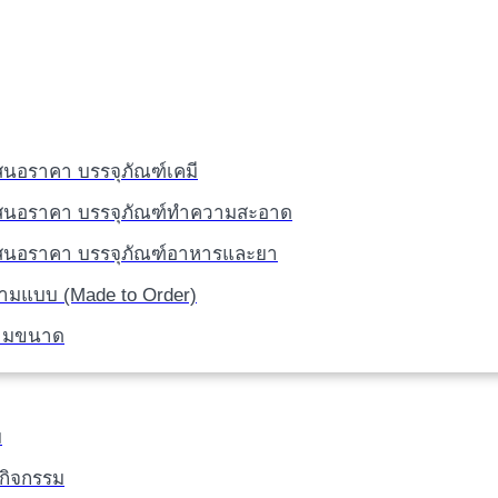
Skip
to
content
นอราคา บรรจุภัณฑ์เคมี
สนอราคา บรรจุภัณฑ์ทำความสะอาด
สนอราคา บรรจุภัณฑ์อาหารและยา
ตตามแบบ (Made to Order)
ตามขนาด
ม
กิจกรรม