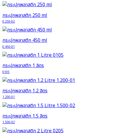
กระปุกพลาสติก 250 ml
0.250-02
กระปุกพลาสติก 450 ml
0.450-01
กระปุกพลาสติก 1 ลิตร
0105
กระปุกพลาสติก 1.2 ลิตร
1.200-01
กระปุกพลาสติก 1.5 ลิตร
1.500-02