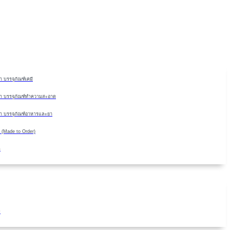
Skip
to
content
 บรรจุภัณฑ์เคมี
า บรรจุภัณฑ์ทำความสะอาด
า บรรจุภัณฑ์อาหารและยา
 (Made to Order)
ด
ม