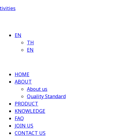
ivities
EN
TH
EN
HOME
ABOUT
About us
Quality Standard
PRODUCT
KNOWLEDGE
FAQ
JOIN US
CONTACT US