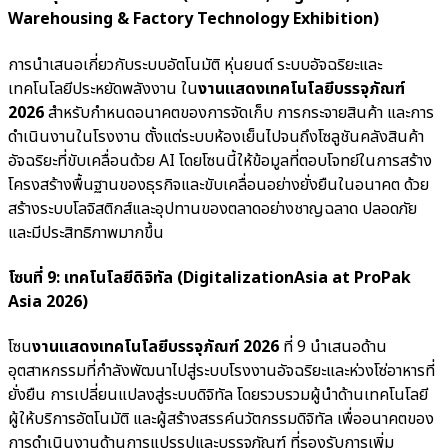
Warehousing & Factory Technology Exhibition)
การนำเสนอเกี่ยวกับระบบอัตโนมัติ หุ่นยนต์ ระบบอัจฉริยะและ
เทคโนโลยีประหยัดพลังงาน ใน
งานแสดงเทคโนโลยีบรรจุภัณฑ์
2026
สำหรับกำหนดอนาคตของการจัดเก็บ การกระจายสินค้า และการ
ดำเนินงานในโรงงาน ตั้งแต่ระบบห้องเย็นไปจนถึงโซลูชันคลังสินค้า
อัจฉริยะที่ขับเคลื่อนด้วย AI โดยโซนนี้ให้ข้อมูลที่ตอบโจทย์ในการสร้าง
โครงสร้างพื้นฐานของธุรกิจและขับเคลื่อนอย่างยั่งยืนในอนาคต ด้วย
สร้างระบบโลจิสติกส์และอุปทานของตลาดอย่างชาญฉลาด ปลอดภัย
และมีประสิทธิภาพมากขึ้น
โซนที่ 9: เทคโนโลยีดิจิทัล (DigitalizationAsia at ProPak
Asia 2026)
โซน
งานแสดงเทคโนโลยีบรรจุภัณฑ์ 2026
ที่ 9 นำเสนอด้าน
อุตสาหกรรมที่กำลังพัฒนาไปสู่ระบบโรงงานอัจฉริยะและห่วงโซ่อาหารที่
ยั่งยืน การเปลี่ยนแปลงสู่ระบบดิจิทัล โดยรวบรวมผู้นำด้านเทคโนโลยี
ผู้ให้บริการอัตโนมัติ และผู้สร้างสรรค์นวัตกรรมดิจิทัล เพื่ออนาคตของ
การดำเนินงานด้านการแปรรูปและบรรจุภัณฑ์ ที่รองรับการเพิ่ม