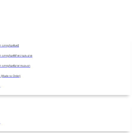
Skip
to
content
 บรรจุภัณฑ์เคมี
า บรรจุภัณฑ์ทำความสะอาด
า บรรจุภัณฑ์อาหารและยา
 (Made to Order)
ด
ม