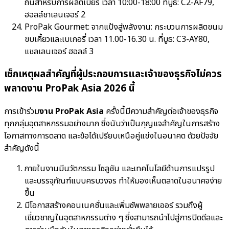
ถิ่นสำหรับการผลิตเบียร์ เวลา 10:00-18:00 ที่บูธ: C2-AF79,
ฮอลล์ชาเลนเจอร์ 2
ProPak Gourmet: จากแป้งสู่พลังงาน: กระบวนการผลิตขนม
ขบเคี้ยวและเบเกอรี่ เวลา 11.00-16.30 น. ที่บูธ: C3-AY80,
แชลเลนเจอร์ ฮอลล์ 3
เช็กเหตุผลสำคัญที่ผู้ประกอบการและเจ้าของธุรกิจไม่ควร
พลาดงาน ProPak Asia 2026 นี้
การเข้าร่วม
งาน ProPak Asia
ครั้งนี้มีความสำคัญต่อเจ้าของธุรกิจ
ทุกกลุ่มอุตสาหกรรมอย่างมาก ซึ่งนับว่าเป็นกุญแจสำคัญในการสร้าง
โอกาสทางการตลาด และข้อได้เปรียบเหนือคู่แข่งในอนาคต ด้วยปัจจัย
สำคัญดังนี้
ภายในงานมีนวัตกรรม โซลูชัน และเทคโนโลยีด้านการแปรรูป
และบรรจุภัณฑ์แบบครบวงจร ทำให้มองเห็นตลาดในอนาคจง่าย
ขึ้น
มีโอกาสสร้างคอนเนคชั่นและเพิ่มซัพพลายเออร์ รวมถึงผู้
เชี่ยวชาญในอุตสาหกรรมต่าง ๆ ซึ่งสามารถนำไปสู่การปิดดีลและ