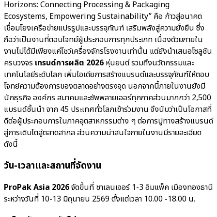
Horizons: Connecting Processing & Packaging
Ecosystems, Empowering Sustainability” คือ ก้าวสู่อนาคต
เชื่อมโยงเครือข่ายแปรรูปและบรรจุภัณฑ์ เสริมพลังสู่ความยั่งยืน ซึ่ง
ถือว่าเป็นงานที่ตอบโจทย์ผู้ประกอบการทุกประเภท เนื่องด้วยภายใน
งานไม่ได้มีเพียงแค่โชว์เครื่องจักรโรงงานเท่านั้น แต่ยังนำเสนอโซลูชัน
ครบวงจร
เทรนด์การผลิต 2026
หุ่นยนต์ รวมถึงนวัตกรรมและ
เทคโนโลยีระดับโลก เพิ่มไอเดียการสร้างแบรนด์และบรรจุภัณฑ์ให้ตอบ
โจทย์ความต้องการของตลาดอย่างตรงจุด นอกจากนี้ภายในงานยังมี
นักธุรกิจ องค์กร สมาคมและซัพพลายเออร์ทุกภาคส่วนมากกว่า 2,500
แบรนด์ชั้นนำ จาก 45 ประเทศทั่วโลกเข้าร่วมงาน จึงนับว่าเป็นโอกาสที่
ดีต่อผู้ประกอบการในภาคอุตสาหกรรมต่าง ๆ ต่อการปูทางสร้างแบรนด์
สู่การเติบโตสู่ตลาดสากล ส่วนความน่าสนใจภายในงานมีรายละเอียด
ดังนี้
วัน-เวลาและสถานที่จัดงาน
ProPak Asia 2026
จัดขึ้นที่ ชาเลนเจอร์ 1-3 อิมแพ็ค เมืองทองธานี
ระหว่างวันที่ 10-13 มิถุนายน 2569 ตั้งแต่เวลา 10.00 -18.00 น.