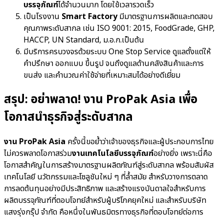
บรรจุภัณฑ์
ได้จำนวนมาก โดยใช้เวลารวดเร็ว
เป็นโรงงาน
Smart Factory
มีมาตรฐานการผลิตและทดสอบ
คุณภาพระดับสากล เช่น ISO 9001: 2015, FoodGrade, GHP,
HACCP, UN Standard, ม.อ.ก.เป็นต้น
มีบริการครบวงจรด้วยระบบ One Stop Service ดูแลตั้งแต่ให้
คำปรึกษา ออกแบบ ขึ้นรูป จนถึงดูแลด้านคลังสินค้าและการ
ขนส่ง และคำนวณค่าใช้จ่ายที่เหมาะสมได้อย่างดีเยี่ยม
สรุป: อย่าพลาด! งาน ProPak Asia เพื่อ
โอกาสนำธุรกิจสู่ระดับสากล
งาน ProPak Asia
ครั้งนี้ขอย้ำว่าเจ้าของธุรกิจและผู้ประกอบการไทย
ไม่ควรพลาดโอกาสร่วม
งานเทคโนโลยีบรรจุภัณฑ์
อย่างยิ่ง เพราะนี่คือ
โอกาสสำคัญในการสร้างมาตรฐานผลิตภัณฑ์สู่ระดับสากล พร้อมสัมผัส
เทคโนโลยี นวัตกรรมและโซลูชันใหม่ ๆ ที่ล้ำสมัย สำหรับวางการตลาด
การลดต้นทุนอย่างมีประสิทธิภาพ และสร้างแรงบันดาลใจสำหรับการ
ผลิตบรรจุภัณฑ์ที่ตอบโจทย์สำหรับผู้บริโภคยุคใหม่ และสำหรับบริษัท
แสงรุ่งกรุ๊ป จำกัด คือหนึ่งในพันธมิตรทางธุรกิจที่ตอบโจทย์ต่อการ