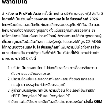
พลาดไม่ได้
สำหรับ
งาน ProPak Asia
ครั้งนี้ทางด้าน บริษัท แสงรุ่งกรุ๊ป จำกัด มี
โอกาสได้เป็นส่วนหนึ่งของ
งานแสดงเทคโนโลยีบรรจุภัณฑ์ 2026
โดยพร้อมนำเสนอผลิตภัณฑ์และนวัตกรรมบรรจุภัณฑ์ที่ทันสมัย ตอบ
โจทย์ความต้องการของทุกธุรกิจ ตั้งแต่บรรจุภัณฑ์บรรจุอาหาร ยา
เครื่องสำอาง ไปจนถึงเคมีภัณฑ์ โดยผู้เข้าร่วมงานจะได้ร่วมพูดคุยกับผู้
เชี่ยวชาญและสัมผัสสินค้าจาก แสงรุ่งกรุ๊ป โดยตรงได้ที่บูธ C2-AD66
ได้ทุกวันของ
งานเทคโนโลยีบรรจุภัณฑ์
เพิ่มความมั่นใจถึงการสร้าง
แบรนด์อย่างยืน ภายใต้จุดแข้งที่ทำให้เป็นบริษัทที่ได้รับความไว้วางใจ
มากนานกว่า 50 ปี ดังนี้
บริษัทเป็นของคนไทย ไม่ต้องกังวลเรื่องการสื่อสารถึงความ
ต้องการของเจ้าของแบรนด์
มีความยืดหยุ่นและผลิตภัณฑ์หลากหลาย ทั้งขงด แกลลอน
กระปุกยา บรรจุภัณฑ์สำหรับบรรจุเคมี
ผู้นำด้านบรรจุภัณฑ์ที่เน้นความยั่งยืน โดยเลือกใช้พลาสติก
rPET, Recycled PP และ Recycled PE
มีเทคโนโลยีด้านการผลิตทันสมัย สามารถรองรับคำสั่งซื้อ
OEM