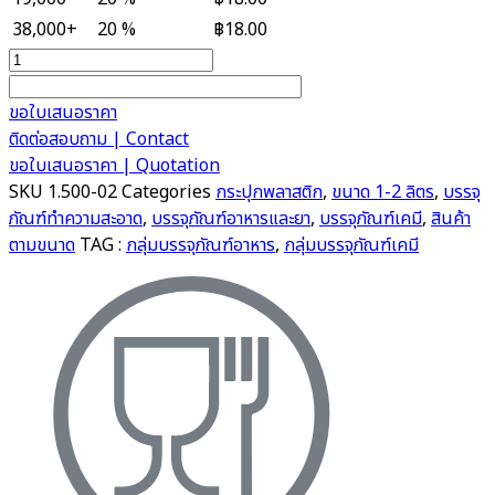
38,000+
20 %
฿
18.00
กระปุก
พลาสติก
1.5
ขอใบเสนอราคา
ลิตร
ติดต่อสอบถาม | Contact
quantity
ขอใบเสนอราคา | Quotation
SKU
1.500-02
Categories
กระปุกพลาสติก
,
ขนาด 1-2 ลิตร
,
บรรจุ
ภัณฑ์ทำความสะอาด
,
บรรจุภัณฑ์อาหารและยา
,
บรรจุภัณฑ์เคมี
,
สินค้า
ตามขนาด
TAG :
กลุ่มบรรจุภัณฑ์อาหาร
,
กลุ่มบรรจุภัณฑ์เคมี