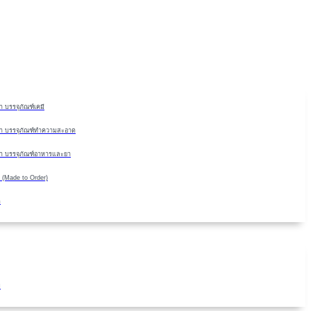
Skip
to
content
 บรรจุภัณฑ์เคมี
า บรรจุภัณฑ์ทำความสะอาด
า บรรจุภัณฑ์อาหารและยา
 (Made to Order)
ด
ม