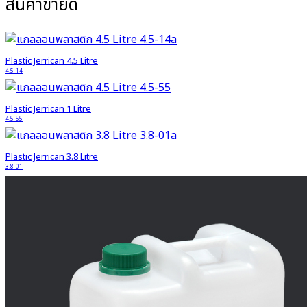
สินค้าขายดี
Plastic Jerrican 4.5 Litre
4.5-14
Plastic Jerrican 1 Litre
4.5-55
Plastic Jerrican 3.8 Litre
3.8-01